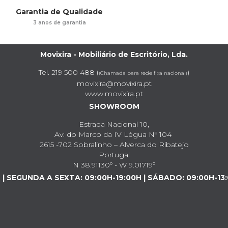
Garantia de Qualidade
3 anos de garantia
Movixira - Mobiliário de Escritório, Lda.
Tel. 219 500 488 (
)
(Chamada para rede fixa nacional)
movixira@movixira.pt
www.movixira.pt
SHOWROOM
Estrada Nacional 10,
Av: do Marco da IV Légua Nº 104
2615 -702 Sobralinho – Alverca do Ribatejo
Portugal
N 38.91130º - W 9.01719º
| SEGUNDA A SEXTA: 09:00H-19:00H | SÁBADO: 09:00H-13: