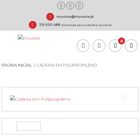
movixira@movixira.pt
219 500 488
(Chamada para rede fixa nacional)
0
PÁGINA INICIAL
|
CADEIRA EM POLIPROPILENO