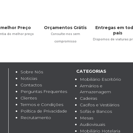
 melhor Preço
Orçamentos Grátis
Entregas em tod
país
ntia do melhor preço
Consulte-nos sem
Dispomos de viaturas pr
compromisso
CATEGORIAS
Sobre Nós
Noticias
Mobiliário Escritório
Contactos
Armários e
Perguntas Frequentes
Armazenagem
Clientes
Cadeiras
Termos e Condições
Cacifos e Vestiários
Política de Privacidade
Sofás e Bancos
Recrutamento
Mesas
Audiovisuais
Mobiliário Hotelaria