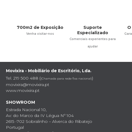
700m2 de Exposição
Suporte
O
Especializado
Venha visitar-nos
Gara
Comerciais experientes para
ajudar
Movixira - Mobiliário de Escritório, Lda.
Tel. 219 500 488 (
)
(Chamada para rede fixa nacional)
movixira@movixira.pt
www.movixira.pt
SHOWROOM
Estrada Nacional 10,
Av: do Marco da IV Légua Nº 104
2615 -702 Sobralinho – Alverca do Ribatejo
Portugal