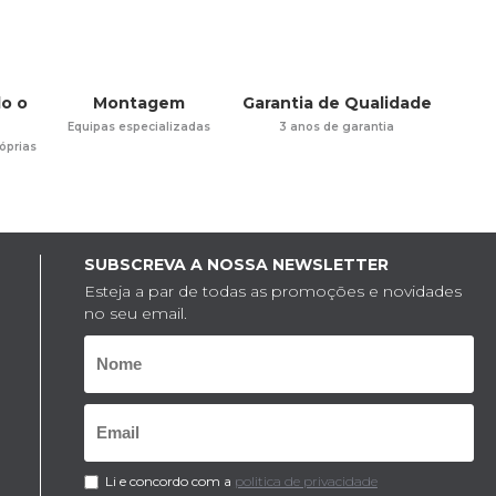
o o
Montagem
Garantia de Qualidade
Equipas especializadas
3 anos de garantia
óprias
SUBSCREVA A NOSSA NEWSLETTER
Esteja a par de todas as promoções e novidades
no seu email.
Li e concordo com a
politica de privacidade