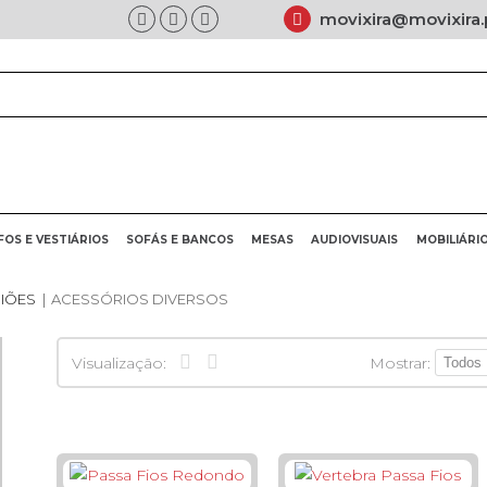
movixira@movixira.
FOS E VESTIÁRIOS
SOFÁS E BANCOS
MESAS
AUDIOVISUAIS
MOBILIÁRI
IÕES
|
ACESSÓRIOS DIVERSOS
Mostrar:
Visualização: