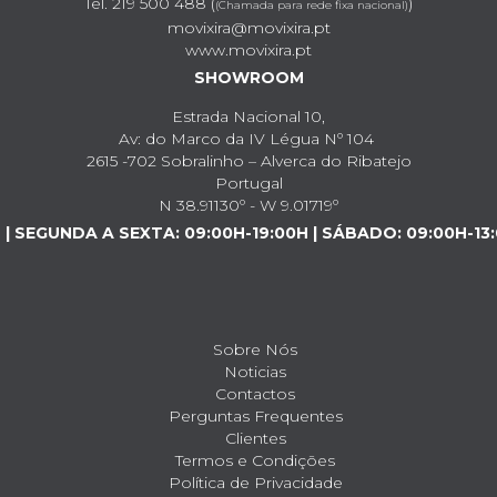
Tel. 219 500 488 (
)
(Chamada para rede fixa nacional)
movixira@movixira.pt
www.movixira.pt
SHOWROOM
Estrada Nacional 10,
Av: do Marco da IV Légua Nº 104
2615 -702 Sobralinho – Alverca do Ribatejo
Portugal
N 38.91130º - W 9.01719º
| SEGUNDA A SEXTA: 09:00H-19:00H | SÁBADO: 09:00H-13:
Sobre Nós
Noticias
Contactos
Perguntas Frequentes
Clientes
Termos e Condições
Política de Privacidade