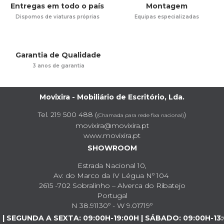
Entregas em todo o país
Montagem
Dispomos de viaturas próprias
Equipas especializadas
Garantia de Qualidade
3 anos de garantia
Movixira - Mobiliário de Escritório, Lda.
Tel. 219 500 488 (
)
(Chamada para rede fixa nacional)
movixira@movixira.pt
www.movixira.pt
SHOWROOM
Estrada Nacional 10,
Av: do Marco da IV Légua Nº 104
2615 -702 Sobralinho – Alverca do Ribatejo
Portugal
N 38.91130º - W 9.01719º
| SEGUNDA A SEXTA: 09:00H-19:00H | SÁBADO: 09:00H-13: