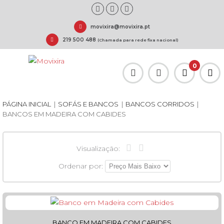
movixira@movixira.pt
219 500 488
(Chamada para rede fixa nacional)
0
PÁGINA INICIAL
|
SOFÁS E BANCOS
|
BANCOS CORRIDOS
|
BANCOS EM MADEIRA COM CABIDES
Visualização:
Ordenar por:
BANCO EM MADEIRA COM CABIDES